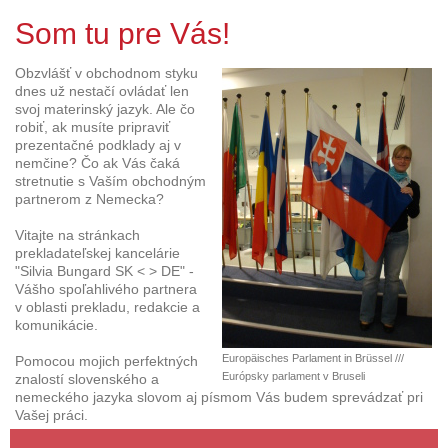
Som tu pre Vás!
Obzvlášť v obchodnom styku
dnes už nestačí ovládať len
svoj materinský jazyk. Ale čo
robiť, ak musíte pripraviť
prezentačné podklady aj v
nemčine? Čo ak Vás čaká
stretnutie s Vaším obchodným
partnerom z Nemecka?
Vitajte na stránkach
prekladateľskej kancelárie
"Silvia Bungard SK < > DE" -
Vášho spoľahlivého partnera
v oblasti prekladu, redakcie a
komunikácie.
Europäisches Parlament in Brüssel ///
Pomocou mojich perfektných
Európsky parlament v Bruseli
znalostí slovenského a
nemeckého jazyka slovom aj písmom Vás budem sprevádzať pri
Vašej práci.