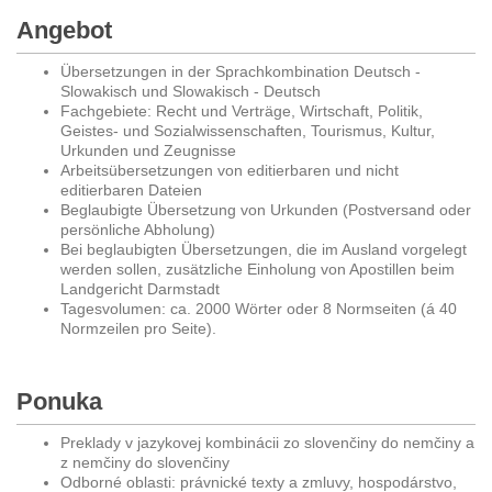
Angebot
Übersetzungen in der Sprachkombination Deutsch -
Slowakisch und Slowakisch - Deutsch
Fachgebiete: Recht und Verträge, Wirtschaft, Politik,
Geistes- und Sozialwissenschaften, Tourismus, Kultur,
Urkunden und Zeugnisse
Arbeitsübersetzungen von editierbaren und nicht
editierbaren Dateien
Beglaubigte Übersetzung von Urkunden (Postversand oder
persönliche Abholung)
Bei beglaubigten Übersetzungen, die im Ausland vorgelegt
werden sollen, zusätzliche Einholung von Apostillen beim
Landgericht Darmstadt
Tagesvolumen: ca. 2000 Wörter oder 8 Normseiten (á 40
Normzeilen pro Seite).
Ponuka
Preklady v jazykovej kombinácii zo slovenčiny do nemčiny a
z nemčiny do slovenčiny
Odborné oblasti: právnické texty a zmluvy, hospodárstvo,