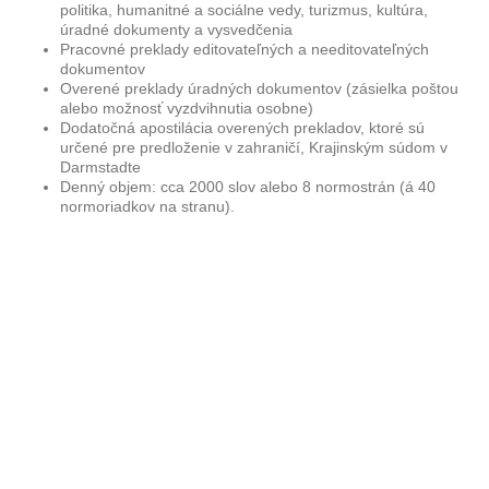
politika, humanitné a sociálne vedy, turizmus, kultúra,
úradné dokumenty a vysvedčenia
Pracovné preklady editovateľných a needitovateľných
dokumentov
Overené preklady úradných dokumentov (zásielka poštou
alebo možnosť vyzdvihnutia osobne)
Dodatočná apostilácia overených prekladov, ktoré sú
určené pre predloženie v zahraničí, Krajinským súdom v
Darmstadte
Denný objem: cca 2000 slov alebo 8 normostrán (á 40
normoriadkov na stranu).